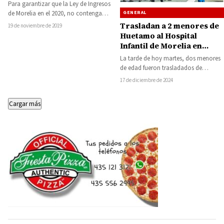
Morelia: Tony Martínez y
Para garantizar que la Ley de Ingresos
Octavio Ocampo
GENERAL
de Morelia en el 2020, no contenga
cobros excesivos, se corrigió…
Trasladan a 2 menores de
19 de noviembre de 2019
Huetamo al Hospital
Infantil de Morelia en
ambulancia aérea
La tarde de hoy martes, dos menores
de edad fueron trasladados de
emergencia en una ambulancia aérea
17 de diciembre de 2024
desde…
Cargar más