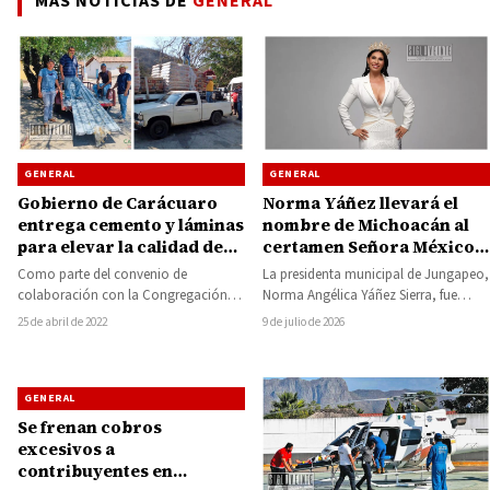
MÁS NOTICIAS DE
GENERAL
GENERAL
GENERAL
Gobierno de Carácuaro
Norma Yáñez llevará el
entrega cemento y láminas
nombre de Michoacán al
para elevar la calidad de
certamen Señora México
vida de los que menos
Internacional 2026
Como parte del convenio de
La presidenta municipal de Jungapeo,
tienen
colaboración con la Congregación
Norma Angélica Yáñez Sierra, fue
Mariana Trinitaria y el Ayuntamiento
presentada oficialmente como Reina
25 de abril de 2022
9 de julio de 2026
de Carácuaro a través…
Michoacán Monarca 2026,
distinción…
GENERAL
Se frenan cobros
excesivos a
contribuyentes en