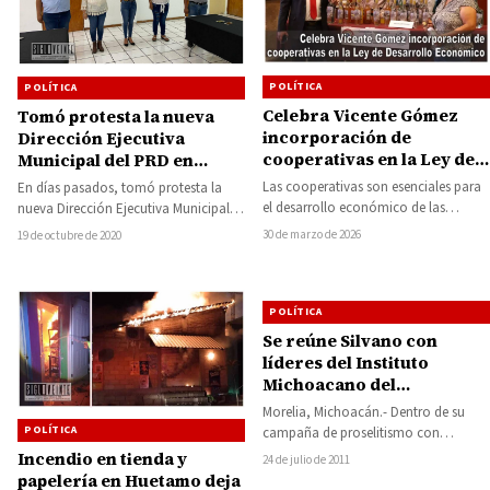
POLÍTICA
POLÍTICA
Celebra Vicente Gómez
Tomó protesta la nueva
incorporación de
Dirección Ejecutiva
cooperativas en la Ley de
Municipal del PRD en
Desarrollo Económico
Nocupétaro
Las cooperativas son esenciales para
En días pasados, tomó protesta la
el desarrollo económico de las
nueva Dirección Ejecutiva Municipal
regiones, por lo que desde la
del Partido de la Revolución
30 de marzo de 2026
19 de octubre de 2020
legislatura, seguiremos…
Democrática (PRD) en…
POLÍTICA
Se reúne Silvano con
líderes del Instituto
Michoacano del
Transporte y Bloque de
Morelia, Michoacán.- Dentro de su
Transportistas del Estado
POLÍTICA
campaña de proselitismo con
prestadores del servicio público, el
Incendio en tienda y
24 de julio de 2011
precandidato de Convergencia a…
papelería en Huetamo deja