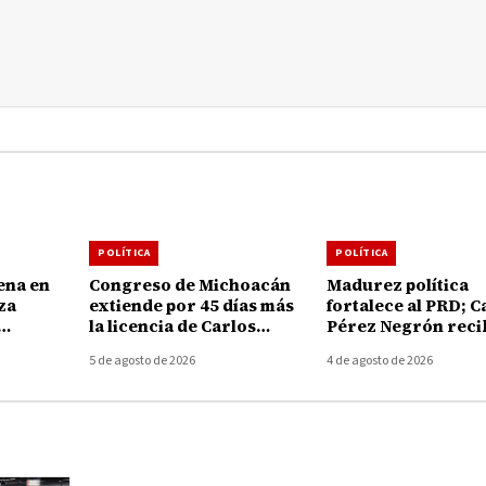
POLÍTICA
POLÍTICA
ena en
Congreso de Michoacán
Madurez política
za
extiende por 45 días más
fortalece al PRD; C
la licencia de Carlos
Pérez Negrón reci
apan y
Torres Piña al frente de la
nombramiento co
5 de agosto de 2026
4 de agosto de 2026
asesinato
FGE
promotora para
Recuperar la Gran
Tiquicheo