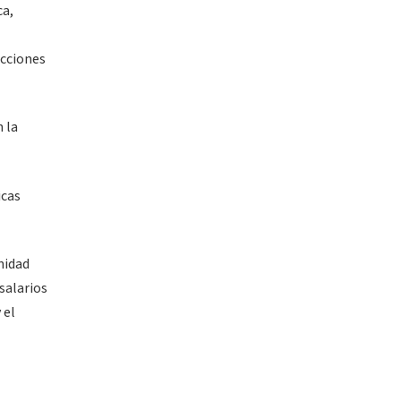
ca,
acciones
 la
icas
nidad
salarios
 el