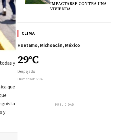
IMPACTARSE CONTRA UNA
VIVIENDA
CLIMA
Huetamo, Michoacán, México
29°C
todas y
Despejado
Humedad: 65%
ica que
 que
ingüista
PUBLICIDAD
s y