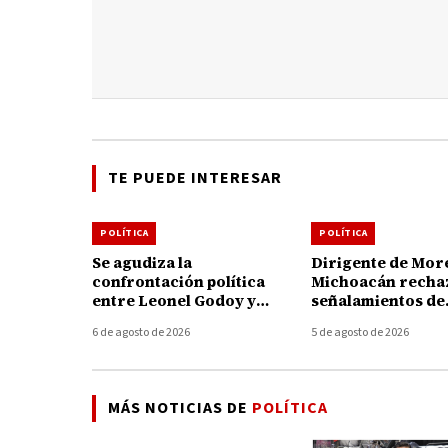
TE PUEDE INTERESAR
POLÍTICA
POLÍTICA
Se agudiza la
Dirigente de Mor
confrontación política
Michoacán recha
entre Leonel Godoy y
señalamientos de
Memo Valencia; cruzan
alcaldesa de Uru
6 de agosto de 2026
5 de agosto de 2026
acusaciones y anuncian
pide no politizar 
acciones legales
de Carlos Manzo
MÁS NOTICIAS DE
POLÍTICA