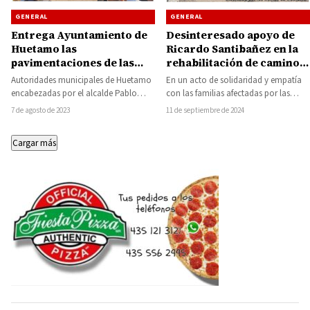
GENERAL
GENERAL
Entrega Ayuntamiento de
Desinteresado apoyo de
Huetamo las
Ricardo Santibañez en la
pavimentaciones de las
rehabilitación de caminos
calles Ciudad Hidalgo y
en comunidades afectadas
Autoridades municipales de Huetamo
En un acto de solidaridad y empatía
Zitácuaro
por las lluvias en Huetamo
encabezadas por el alcalde Pablo
con las familias afectadas por las
Varona Estrada, entregó a vecinos de
intensas lluvias de los últimos…
7 de agosto de 2023
11 de septiembre de 2024
la colonia La…
Cargar más