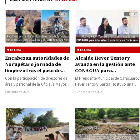
GENERAL
GENERAL
Alcalde Hever Tentory
Encabezan autoridades de
avanza en la gestión ante
Nocupétaro jornada de
CONAGUA para
limpieza tras el paso de
infraestructura hídrica en
peregrinos durante la
El Presidente Municipal de Carácuaro,
Con la participación de directores de
Carácuaro
Fiesta de Ceniza 2025
Hever Tentory García, sostuvo una
área y personal de la Oficialía Mayor,
reunión con el Delegado Estatal de la
el Ayuntamiento de Nocupétaro
12 de marzo de 2025
4 de abril de 2025
Comisión…
llevó…