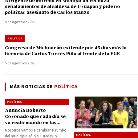
Dirigente de Morena en Michoacán rechaza
señalamientos de alcaldesa de Uruapan y pide no
politizar asesinato de Carlos Manzo
5 de agosto de 2026
POLÍTICA
Congreso de Michoacán extiende por 45 días más la
licencia de Carlos Torres Piña al frente de la FGE
5 de agosto de 2026
MÁS NOTICIAS DE
POLÍTICA
POLÍTICA
Anuncia Roberto
Coronado que cada día se
va reafirmando en las
preferencias del
Nosotros vamos a cambiar el rumbo
electorado en todo el
POLÍTICA
del municipio sólo si ustedes lo