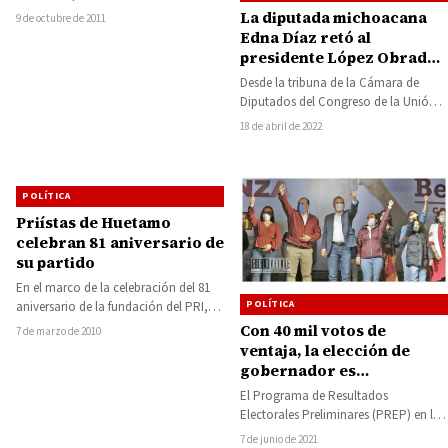
municipio
quieren, si ustedes apoyan este
La diputada michoacana
9 de octubre de 2011
proyecto…
Edna Díaz retó al
presidente López Obrador
a que pruebe las
Desde la tribuna de la Cámara de
acusaciones en su contra
Diputados del Congreso de la Unión,
la diputada federal michoacana,
18 de abril de 2022
Edna…
POLÍTICA
Priístas de Huetamo
celebran 81 aniversario de
su partido
En el marco de la celebración del 81
POLÍTICA
aniversario de la fundación del PRI,
un numeroso grupo de…
Con 40 mil votos de
7 de marzo de 2010
ventaja, la elección de
gobernador es
irreversible: Alfredo
El Programa de Resultados
Ramírez
Electorales Preliminares (PREP) en la
elección de gobernador de Michoacán
7 de junio de 2021