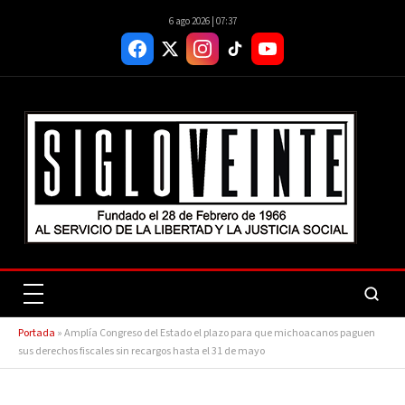
6 ago 2026 | 07:37
Portada
»
Amplía Congreso del Estado el plazo para que michoacanos paguen
sus derechos fiscales sin recargos hasta el 31 de mayo