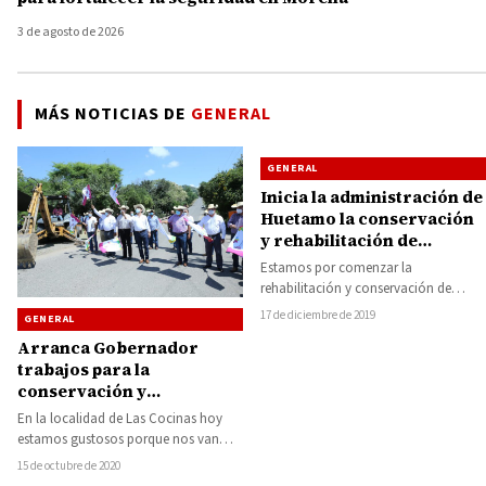
3 de agosto de 2026
MÁS NOTICIAS DE
GENERAL
GENERAL
Inicia la administración de
Huetamo la conservación
y rehabilitación de
caminos y calles
Estamos por comenzar la
rehabilitación y conservación de
todos los caminos y calles en
17 de diciembre de 2019
GENERAL
Huetamo, lo anterior para…
Arranca Gobernador
trabajos para la
conservación y
rehabilitación de 152
En la localidad de Las Cocinas hoy
kilómetros de los tramos
estamos gustosos porque nos van
Tiripetío-Carácuaro-
reparar la carretera, afirmó el
15 de octubre de 2020
Eréndira
encargado…