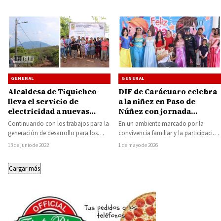
GENERAL
GENERAL
Alcaldesa de Tiquicheo
DIF de Carácuaro celebra
lleva el servicio de
a la niñez en Paso de
electricidad a nuevas
Núñez con jornada
colonias de la cabecera
recreativa
Continuando con los trabajos para la
En un ambiente marcado por la
municipal de Tiquicheo
generación de desarrollo para los
convivencia familiar y la participación
distintos sectores sociales, la
comunitaria, la localidad de Paso de
13 de junio de 2022
1 de mayo de 2026
presidenta de Tiquicheo…
Núñez…
Cargar más