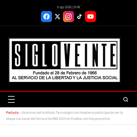
6 ago 2026 | 19:48
Portada
»
Alumnos del Instituto Tecnológico de Huetamo participarán en la
etapa nacional del InnovaTecNM 2023 en Puebla con tres proyectos