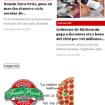
Román Nava Ortiz, puso en
marcha el nuevo ciclo
escolar de
telebachillerato en Las
En la comunidad de Las Guacamayas
Guacamayas
EDUCACIÓN
municipio de Carácuaro, el presidente
municipal de Carácuaro, Román
Gobierno de Michoacán
12 de septiembre de 2010
Nava Ortiz inauguró…
paga a docentes otro bono
del 2020 por 102 millones
de pesos
Con un monto cercano a los 102
millones de pesos, el gobierno estatal
encabezado por Alfredo Ramírez
2 de diciembre de 2021
Bedolla…
Cargar más