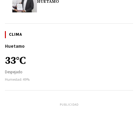
HUETAMO
CLIMA
Huetamo
33°C
Despejado
Humedad: 49%
PUBLICIDAD