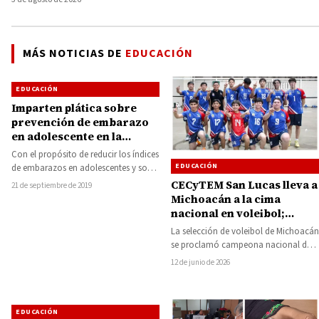
MÁS NOTICIAS DE
EDUCACIÓN
EDUCACIÓN
Imparten plática sobre
prevención de embarazo
en adolescente en la
Escuela Secundaria
Con el propósito de reducir los índices
Federal No. 1 «Miguel
EDUCACIÓN
de embarazos en adolescentes y sobre
Hidalgo y Costilla»
todo el prevenir enfermedades
CECyTEM San Lucas lleva a
21 de septiembre de 2019
generadas…
Michoacán a la cima
nacional en voleibol;
estudiantes del conquistan
La selección de voleibol de Michoacán
el oro en Tamaulipas
se proclamó campeona nacional del
Encuentro Deportivo CECyTEs 2026,
12 de junio de 2026
celebrado en Altamira…
EDUCACIÓN