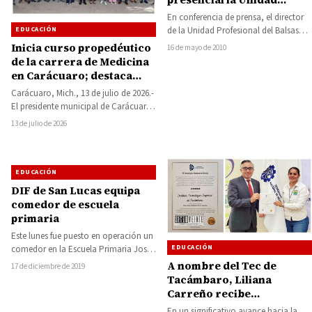
Profesional del Balsas
En conferencia de prensa, el director
EDUCACIÓN
de la Unidad Profesional del Balsas
(UNIP), Alejo Maldonado Gallardo,
Inicia curso propedéutico
16 de mayo de 2010
dio a…
de la carrera de Medicina
en Carácuaro; destaca
Hever Tentory impulso a la
Carácuaro, Mich., 13 de julio de 2026.-
educación superior
El presidente municipal de Carácuaro,
Hever Tentory García, afirmó que el…
13 de julio de 2026
EDUCACIÓN
DIF de San Lucas equipa
comedor de escuela
primaria
Este lunes fue puesto en operación un
EDUCACIÓN
comedor en la Escuela Primaria José
María Morelos del municipio de…
A nombre del Tec de
17 de diciembre de 2019
Tacámbaro, Liliana
Carreño recibe
reconocimiento por
En un significativo avance hacia la