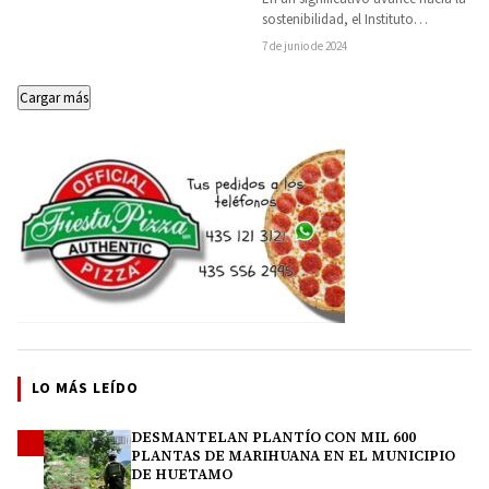
instalaciones libres de
sostenibilidad, el Instituto
plástico de un solo uso
Tecnológico Superior de Tacámbaro,
7 de junio de 2024
bajo la dirección de Liliana…
Cargar más
LO MÁS LEÍDO
DESMANTELAN PLANTÍO CON MIL 600
1
PLANTAS DE MARIHUANA EN EL MUNICIPIO
DE HUETAMO