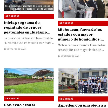
SEGURIDAD
Inicia programa de
SEGURIDAD
repintado de cruces
Michoacán, fuera de los
peatonales en Huetamo
estados con mayor
por parte de Tránsito
La Dirección de Tránsito Municipal de
número de homicidios:
Municipal
Huetamo puso en marcha este martes
Alfredo Ramírez Bedolla
Michoacán se encuentra fuera de los
un programa de repintura de cruces…
18 de marzo de 2025
seis estados con mayor índice de
homicidios dolosos, los cuales
19 de agosto de 2024
concentran el…
SEGURIDAD
SEGURIDAD
Gobierno estatal
Agreden con una piedra a