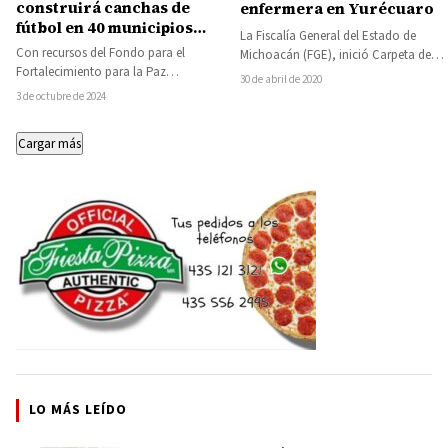
construirá canchas de
enfermera en Yurécuaro
fútbol en 40 municipios
La Fiscalía General del Estado de
incluyendo San Lucas,
Con recursos del Fondo para el
Michoacán (FGE), inició Carpeta de
Huetamo y Tacámbaro
Fortalecimiento para la Paz
Investigación con relación a una
30 de abril de 2020
como estrategia para
(Fortapaz) el Gobierno estatal
agresión a…
3 de octubre de 2024
prevenir el delito
construye canchas de futbol…
Cargar más
LO MÁS LEÍDO