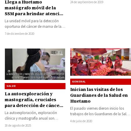
importantes obras de infraestructura
Llega a Huetamo
24 de septiembre de 2019
educativa y de…
mastógrafo móvil de la
SSM para brindar atención
gratuita a mujeres de 40 a
La unidad móvil para la detección
69 años
oportuna del cáncer de mama de la
Secretaría de Salud de Michoacán…
7 de diciembre de 2020
GENERAL
SALUD
Inician las visitas de los
La autoexploración y
Guardianes de la Salud en
mastografía, cruciales
Huetamo
para detección de cáncer
El pasado viernes dieron inicio los
de mama; tratamiento
La autoexploración, exploración
trabajos de los Guardianes de la Salud
oportuno permite una
clínica y mastografía anual son
en Huetamo, visitando a los…
4 de julio de 2020
atención adecuada
acciones fundamentales para la
18 de agosto de 2025
detección temprana del cáncer de