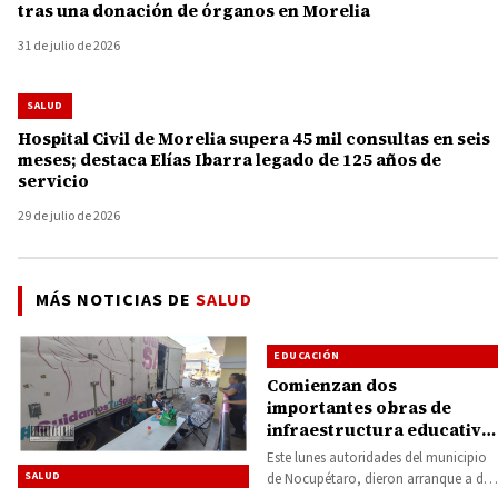
tras una donación de órganos en Morelia
31 de julio de 2026
SALUD
Hospital Civil de Morelia supera 45 mil consultas en seis
meses; destaca Elías Ibarra legado de 125 años de
servicio
29 de julio de 2026
MÁS NOTICIAS DE
SALUD
EDUCACIÓN
Comienzan dos
importantes obras de
infraestructura educativa
y de salud en Nocupétaro
Este lunes autoridades del municipio
SALUD
de Nocupétaro, dieron arranque a dos