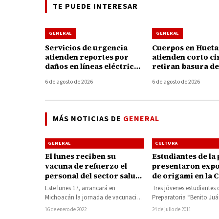
TE PUEDE INTERESAR
GENERAL
GENERAL
Servicios de urgencia
Cuerpos en Huet
atienden reportes por
atienden corto ci
daños en líneas eléctricas
retiran basura de
tras fuertes vientos en
coladeras durante
6 de agosto de 2026
6 de agosto de 2026
Huetamo
tormenta de ayer
MÁS NOTICIAS DE
GENERAL
GENERAL
CULTURA
El lunes reciben su
Estudiantes de la
vacuna de refuerzo el
presentaron expo
personal del sector salud
de origami en la C
privado de Huetamo, San
Cultura
Este lunes 17, arrancará en
Tres jóvenes estudiantes 
Lucas y Tiquicheo
Michoacán la jornada de vacunación
Preparatoria “Benito Juá
de refuerzo para personal de salud
de esta ciudad, realizaro
16 de enero de 2022
24 de julio de 2011
del sector…
exposición de origami…