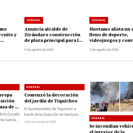
GENERAL
GENERAL
amo
Anuncia alcalde de
Huetamo alista un 
rcuito y
Zirándaro construcción
lleno de deporte,
de plaza principal para la
videojuegos y conv
 la
localidad de El Cuitaz
para las juventude
5 de agosto de 2026
5 de agosto de 2026
GENERAL
 prepa
Comenzó la decoración
sición
del jardín de Tiquicheo
asa de la
El Ayuntamiento de Tiquicheo a
de la Escuela
través de la Dirección de Servicios
GENERAL
rez García”,
Municipales inició la mañana de este
13 de diciembre de 2019
n una
Se incendian vehíc
jueves,…
el interior de la