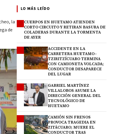
LO MÁS LEÍDO
cheo, la
CUERPOS EN HUETAMO ATIENDEN
1
CORTO CIRCUITO Y RETIRAN BASURA DE
rega de
COLADERAS DURANTE LA TORMENTA
DE AYER
ACCIDENTE EN LA
2
CARRETERA HUETAMO–
TZIRITZÍCUARO TERMINA
CON CAMIONETA VOLCADA;
CONDUCTOR DESAPARECE
DEL LUGAR
GABRIEL MARTÍNEZ
3
VILLALOBOS ASUME LA
DIRECCIÓN GENERAL DEL
TECNOLÓGICO DE
HUETAMO
CAMIÓN SIN FRENOS
4
PROVOCA TRAGEDIA EN
ZITÁCUARO; MUERE EL
CONDUCTOR TRAS