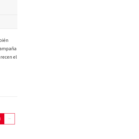
bién
 campaña
recen el
t