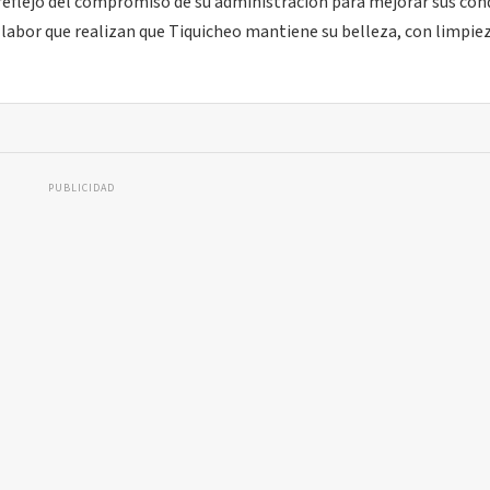
 reflejo del compromiso de su administración para mejorar sus con
la labor que realizan que Tiquicheo mantiene su belleza, con limpiez
PUBLICIDAD