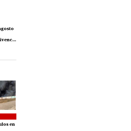
agosto
ivencia
s
ulos en