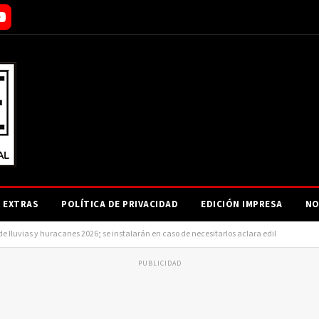
EXTRAS
POLÍTICA DE PRIVACIDAD
EDICIÓN IMPRESA
NO
 lluvias y huracanes 2026; se instalarán en caso de necesitarlos aclara edil
PUBLICIDAD