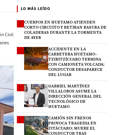
LO MÁS LEÍDO
CUERPOS EN HUETAMO ATIENDEN
1
CORTO CIRCUITO Y RETIRAN BASURA DE
COLADERAS DURANTE LA TORMENTA
n Civil
DE AYER
canes
ACCIDENTE EN LA
2
CARRETERA HUETAMO–
TZIRITZÍCUARO TERMINA
CON CAMIONETA VOLCADA;
CONDUCTOR DESAPARECE
DEL LUGAR
GABRIEL MARTÍNEZ
3
VILLALOBOS ASUME LA
DIRECCIÓN GENERAL DEL
TECNOLÓGICO DE
HUETAMO
CAMIÓN SIN FRENOS
4
PROVOCA TRAGEDIA EN
ZITÁCUARO; MUERE EL
CONDUCTOR TRAS