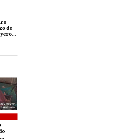
aro
zo de
uyeron
o
do