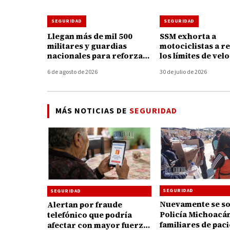
SEGURIDAD
SEGURIDAD
Llegan más de mil 500
SSM exhorta a
militares y guardias
motociclistas a r
nacionales para reforzar
los límites de vel
la seguridad en
para prevenir les
6 de agosto de 2026
30 de julio de 2026
Michoacán
graves durante
accidentes
MÁS NOTICIAS DE
SEGURIDAD
SEGURIDAD
SEGURIDAD
Nuevamente se so
Alertan por fraude
Policía Michoacá
telefónico que podría
familiares de pac
afectar con mayor fuerza