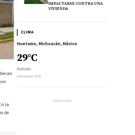
IMPACTARSE CONTRA UNA
VIVIENDA
CLIMA
Huetamo, Michoacán, México
29°C
Nublado
udieran
Humedad: 67%
con
PUBLICIDAD
En la
io de