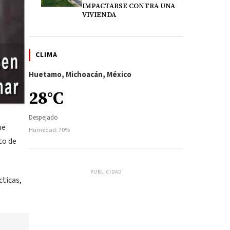
IMPACTARSE CONTRA UNA
VIVIENDA
CLIMA
Huetamo, Michoacán, México
28°C
Despejado
ue
Humedad: 70%
to de
PUBLICIDAD
cticas,