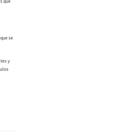
s que
 que se
les y
pulos
l