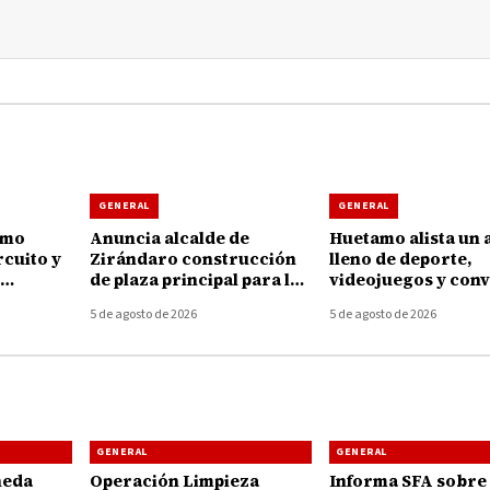
GENERAL
GENERAL
amo
Anuncia alcalde de
Huetamo alista un 
rcuito y
Zirándaro construcción
lleno de deporte,
de plaza principal para la
videojuegos y conv
 la
localidad de El Cuitaz
para las juventude
5 de agosto de 2026
5 de agosto de 2026
GENERAL
GENERAL
neda
Operación Limpieza
Informa SFA sobre