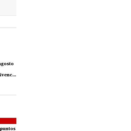
agosto
ivencia
s
 puntos