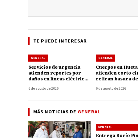
TE PUEDE INTERESAR
GENERAL
GENERAL
Servicios de urgencia
Cuerpos en Huet
atienden reportes por
atienden corto ci
daños en líneas eléctricas
retiran basura de
tras fuertes vientos en
coladeras durante
6 de agosto de 2026
6 de agosto de 2026
Huetamo
tormenta de ayer
MÁS NOTICIAS DE
GENERAL
GENERAL
Entrega Rocío Pi