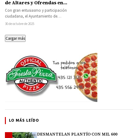
de Altares y Ofrendas en
Zirándaro
Con gran entusiasmo y participación
ciudadana, el Ayuntamiento de
Zirándaro, encabezado por el
30 de octubre de 2025
presidente municipal Jaime Torres
García,…
Cargar más
LO MÁS LEÍDO
DESMANTELAN PLANTÍO CON MIL 600
1