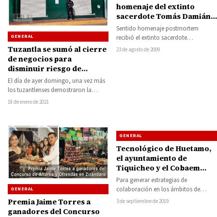
homenaje del extinto
sacerdote Tomás Damián
Gomezcaña
Sentido homenaje postmortem
GENERAL
recibió el extinto sacerdote
huetamense Tomás Damián
Tuzantla se sumó al cierre
23 de agosto de 2009
Gomezcaña, la noche del miércoles
de negocios para
pasado por parte…
disminuir riesgo de
contagio de COVID-19
El día de ayer domingo, una vez más
los tuzantlenses demostraron la
solidaridad y responsabilidad que los
18 de enero de 2021
caracteriza,…
GENERAL
Tecnológico de Huetamo,
el ayuntamiento de
Tiquicheo y el Cobaem
aliados por una mejor
Para generar estrategias de
educación
colaboración en los ámbitos de
GENERAL
vinculación, capacitación,
Premia Jaime Torres a
3 de septiembre de 2019
promoción y oferta educativa, el
ganadores del Concurso
Colegio de…