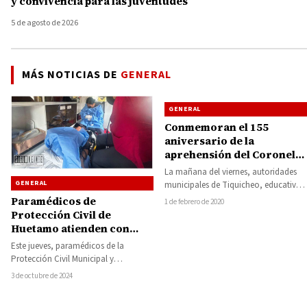
y convivencia para las juventudes
5 de agosto de 2026
MÁS NOTICIAS DE
GENERAL
GENERAL
Conmemoran el 155
aniversario de la
aprehensión del Coronel
Nicolás Romero “El León
La mañana del viernes, autoridades
de las Montañas”
GENERAL
municipales de Tiquicheo, educativas,
ejidales y ciudadanía en general se
Paramédicos de
1 de febrero de 2020
reunieron en la…
Protección Civil de
Huetamo atienden con
éxito parto de emergencia
Este jueves, paramédicos de la
en vivienda particular,
Protección Civil Municipal y
mamá y bebé se
elementos del cuerpo de Bomberos de
3 de octubre de 2024
encuentran en buen
Huetamo realizaron una…
estado