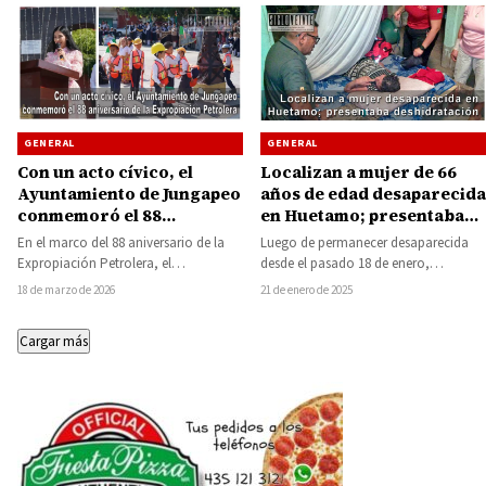
GENERAL
GENERAL
Con un acto cívico, el
Localizan a mujer de 66
Ayuntamiento de Jungapeo
años de edad desaparecida
conmemoró el 88
en Huetamo; presentaba
aniversario de la
deshidratación y
En el marco del 88 aniversario de la
Luego de permanecer desaparecida
Expropiación Petrolera
desorientación
Expropiación Petrolera, el
desde el pasado 18 de enero,
Ayuntamiento de Jungapeo llevó a
Margarita «N», de 66 años, fue
18 de marzo de 2026
21 de enero de 2025
cabo un…
localizada la…
Cargar más