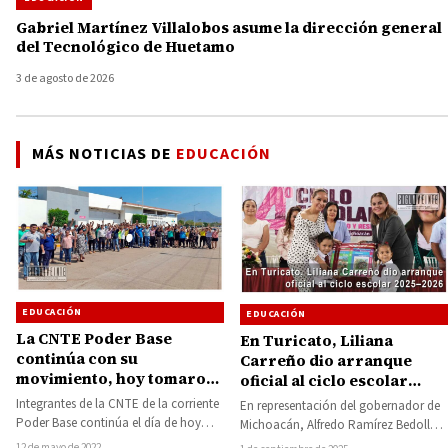
Gabriel Martínez Villalobos asume la dirección general
del Tecnológico de Huetamo
3 de agosto de 2026
MÁS NOTICIAS DE
EDUCACIÓN
EDUCACIÓN
EDUCACIÓN
La CNTE Poder Base
En Turicato, Liliana
continúa con su
Carreño dio arranque
movimiento, hoy tomaron
oficial al ciclo escolar
el Centro Integral de
2025–2026
Integrantes de la CNTE de la corriente
En representación del gobernador de
Servicios Huetamo
Poder Base continúa el día de hoy
Michoacán, Alfredo Ramírez Bedolla,
con sus protestas en…
la directora general del Instituto
12 de mayo de 2022