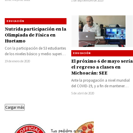
1 de septiembre de 2025
Tecnológico Superior de Tacámbaro,
…
EDUCACIÓN
Nutrida participación en la
Olimpiada de Física en
Huetamo
Con la participación de 53 estudiantes
EDUCACIÓN
de los niveles básico y medio superior
de instituciones de Huetamo y…
El próximo 6 de mayo sería
19 de enero de 2020
el regreso a clases en
Michoacán: SEE
Ante la propagación a nivel mundial
del COVID-19, y a fin de mantener
comunicación para preservar la
5 de abril de 2020
salud…
Cargar más