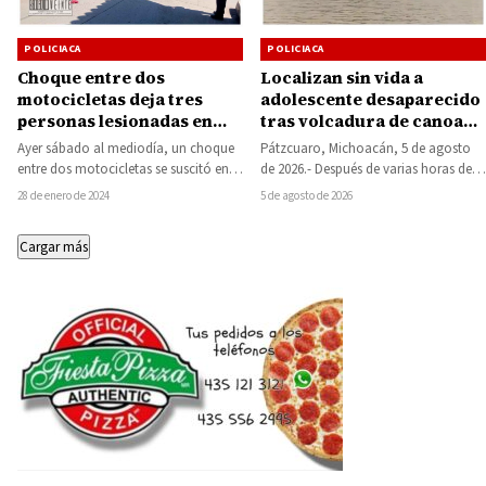
POLICIACA
POLICIACA
Localizan sin vida a
Choque entre dos
adolescente desaparecido
motocicletas deja tres
tras volcadura de canoa
personas lesionadas en
en el Lago de Pátzcuaro
Huetamo, la falta de
Pátzcuaro, Michoacán, 5 de agosto
Ayer sábado al mediodía, un choque
precaución la causa
de 2026.- Después de varias horas de
entre dos motocicletas se suscitó en la
búsqueda, cuerpos de rescate
calle Venustiano Carranza, justo en…
5 de agosto de 2026
28 de enero de 2024
localizaron este…
Cargar más