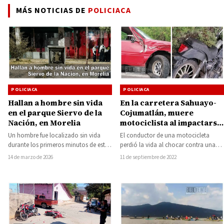
MÁS NOTICIAS DE
POLICIACA
POLICIACA
POLICIACA
En la carretera Sahuayo-
Hallan a hombre sin vida
Cojumatlán, muere
en el parque Siervo de la
motociclista al impactarse
Nación, en Morelia
contra camioneta
El conductor de una motocicleta
Un hombre fue localizado sin vida
perdió la vida al chocar contra una
durante los primeros minutos de este
camioneta, la colisión se registró
sábado en el parque Siervo de…
11 de septiembre de 2022
14 de marzo de 2026
sobre…