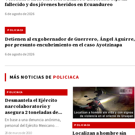
fallecido y dos jóvenes heridos en Ecuandureo
6 de agosto de 2026
POLICIACA
Detienen al exgobernador de Guerrero, Ángel Aguirre,
por presunto encubrimiento en el caso Ayotzinapa
6 de agosto de 2026
MÁS NOTICIAS DE
POLICIACA
POLICIACA
Desmantela el Ejército
narcolaboratorio y
asegura 2 toneladas de
metanfetaminas
En base a una denuncia anónima,
personal del Ejército Mexicano
POLICIACA
reventó un narcolaboratorio con
Localizan a hombre sin
28 de marzo de 2010