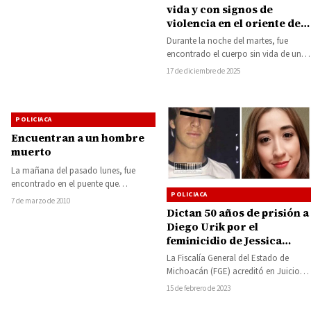
amplia capacidad para producir…
vida y con signos de
violencia en el oriente de
Uruapan
Durante la noche del martes, fue
encontrado el cuerpo sin vida de un
hombre, quien presentaba ataduras
17 de diciembre de 2025
y…
POLICIACA
Encuentran a un hombre
muerto
La mañana del pasado lunes, fue
encontrado en el puente que
POLICIACA
comunica a Michoacán con el vecino
7 de marzo de 2010
Estado…
Dictan 50 años de prisión a
Diego Urik por el
feminicidio de Jessica
González
La Fiscalía General del Estado de
Michoacán (FGE) acreditó en Juicio
Oral, los presupuestos de la
15 de febrero de 2023
responsabilidad penal…