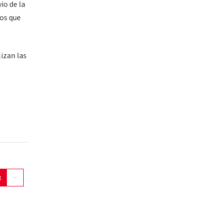
io de la
dos que
lizan las
t