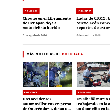
POLICIACA
POLICIACA
Choque en el Libramiento
Ladas de CDMX, Ja
de Uruapan deja a
Nuevo León conc
motociclista herido
reportes de exto
telefónica en Mi
6 de agosto de 2026
6 de agosto de 2026
MÁS NOTICIAS DE
POLICIACA
POLICIACA
POLICIACA
Un albañil murió a
Dos accidentes
trabajando en la 
automovilísticos en presa
un domicilio en la
de Queréndaro, dejan un