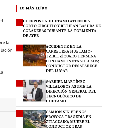
LO MÁS LEÍDO
el
CUERPOS EN HUETAMO ATIENDEN
1
CORTO CIRCUITO Y RETIRAN BASURA DE
COLADERAS DURANTE LA TORMENTA
DE AYER
re la
ACCIDENTE EN LA
2
blación
CARRETERA HUETAMO–
TZIRITZÍCUARO TERMINA
CON CAMIONETA VOLCADA;
CONDUCTOR DESAPARECE
DEL LUGAR
la
GABRIEL MARTÍNEZ
3
VILLALOBOS ASUME LA
DIRECCIÓN GENERAL DEL
TECNOLÓGICO DE
HUETAMO
CAMIÓN SIN FRENOS
4
PROVOCA TRAGEDIA EN
ZITÁCUARO; MUERE EL
CONDUCTOR TRAS