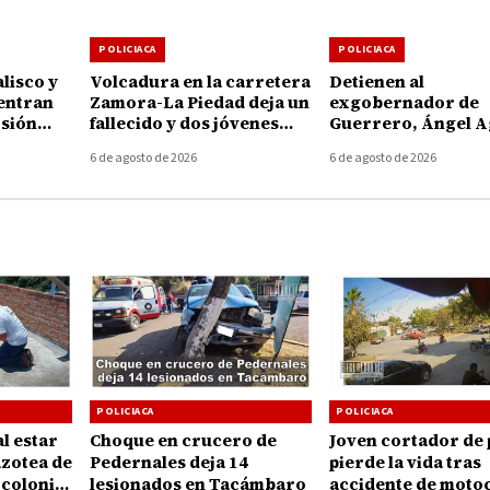
POLICIACA
POLICIACA
lisco y
Volcadura en la carretera
Detienen al
entran
Zamora-La Piedad deja un
exgobernador de
rsión
fallecido y dos jóvenes
Guerrero, Ángel A
choacán
heridos en Ecuandureo
por presunto
6 de agosto de 2026
6 de agosto de 2026
encubrimiento en e
Ayotzinapa
POLICIACA
POLICIACA
l estar
Choque en crucero de
Joven cortador de
azotea de
Pedernales deja 14
pierde la vida tras
 colonia
lesionados en Tacámbaro
accidente de motoc