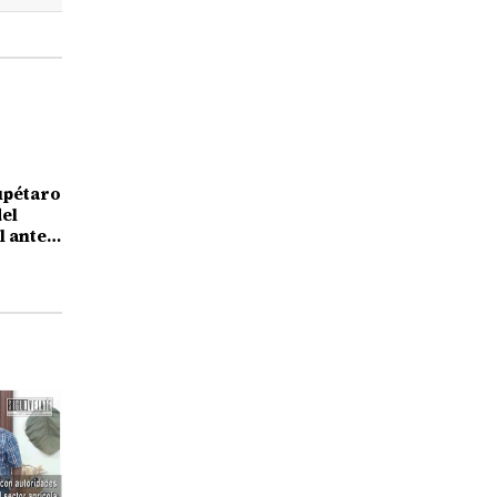
upétaro
el
l ante