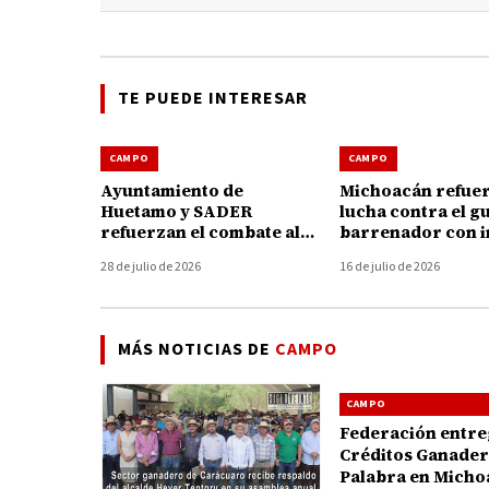
TE PUEDE INTERESAR
CAMPO
CAMPO
Ayuntamiento de
Michoacán refuer
Huetamo y SADER
lucha contra el g
refuerzan el combate al
barrenador con i
gusano barrenador con
de 47 millones de
28 de julio de 2026
16 de julio de 2026
brigadas y kits gratuitos
MÁS NOTICIAS DE
CAMPO
CAMPO
Federación entre
Créditos Ganadero
Palabra en Micho