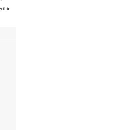
e
cibir