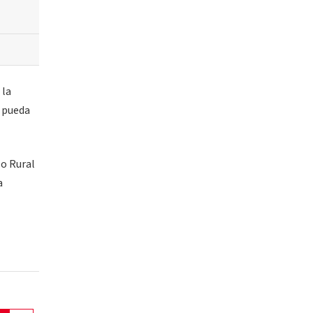
 la
e pueda
lo Rural
a