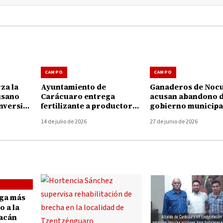
CAMPO
CAMPO
za la
Ayuntamiento de
Ganaderos de Noc
usano
Carácuaro entrega
acusan abandono d
nversión
fertilizante a productores
gobierno municipa
 pesos
para fortalecer el campo
crisis por gusano
14 de julio de 2026
27 de junio de 2026
barrenador
ga más
 a la
acán