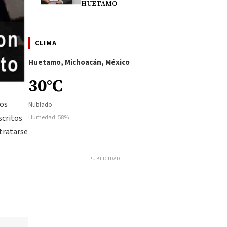
HUETAMO
CLIMA
Huetamo, Michoacán, México
30°C
los
Nublado
scritos
Humedad: 58%
 tratarse
PUBLICIDAD