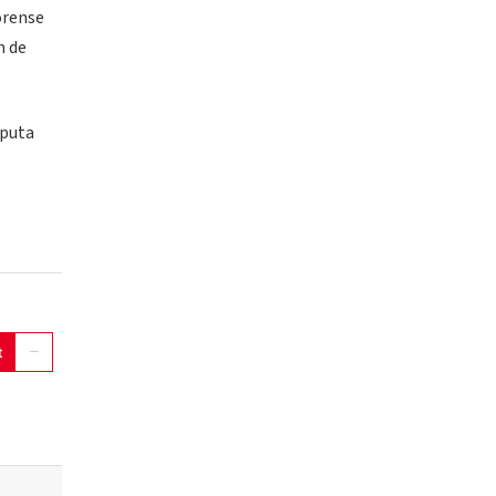
orense
n de
sputa
t