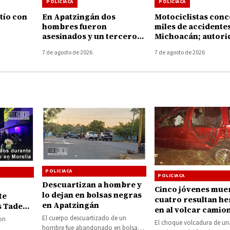
POLICIACA
POLICIACA
tío con
En Apatzingán dos
Motociclistas con
hombres fueron
miles de accidente
asesinados y un tercero
Michoacán; autori
etamo
muere de un infarto
llaman a reforzar l
7 de agosto de 2026
7 de agosto de 2026
durante la agresión
prevención
POLICIACA
POLICIACA
Descuartizan a hombre y
Cinco jóvenes mue
lo dejan en bolsas negras
te
cuatro resultan he
en Apatzingán
as Tadeo
en al volcar camio
El cuerpo descuartizado de un
Tangamandapio
on
El choque volcadura de un
hombre fue abandonado en bolsas