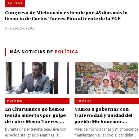
POLÍTICA
Congreso de Michoacán extiende por 45 días más la
licencia de Carlos Torres Piña al frente de la FGE
5 de agosto de 2026
MÁS NOTICIAS DE
POLÍTICA
POLÍTICA
POLÍTICA
En Churumuco no hemos
Vamos a gobernar con
tenido muertos por golpe
fraternidad y unidad del
de calor Memo Torres;
pueblo Michoacano:
destaca la excelente
Alfredo Ramírez Bedolla
Durante una entrevista televisiva con
Miles de michoacanas y michoacanos
coordinación entre el
el periodista Ignacio Martínez, el
manifestaron su apoyo al candidato