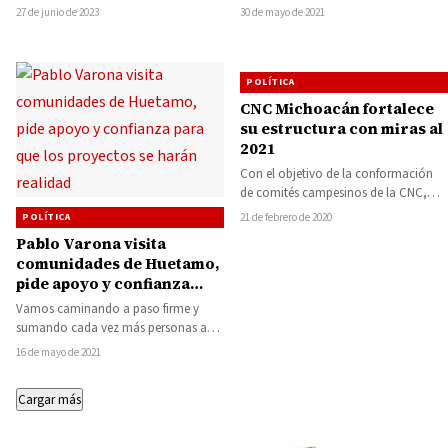
municipio y el gobierno
presidente municipal de Churumuco,
de Morena-PT a la gubernatura,
27 de junio de 2023
30 de mayo de 2021
estatal
Guillermo Torres Rojas, confirmó…
Alfredo Ramírez Bedolla,…
POLÍTICA
CNC Michoacán fortalece
su estructura con miras al
2021
Con el objetivo de la conformación
de comités campesinos de la CNC,
Ismael Hernández Deras, líder
POLÍTICA
21 de febrero de 2020
nacional se…
Pablo Varona visita
comunidades de Huetamo,
pide apoyo y confianza
para que los proyectos se
Vamos caminando a paso firme y
harán realidad
sumando cada vez más personas a
nuestro proyecto, y eso nos
16 de mayo de 2021
impulsa…
Cargar más