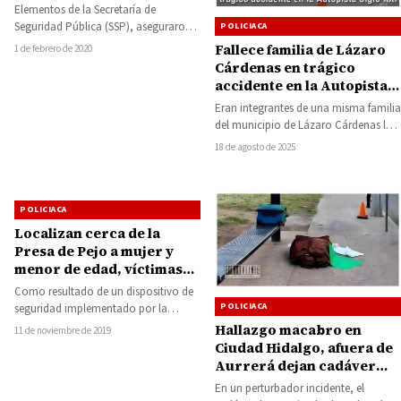
Elementos de la Secretaría de
Seguridad Pública (SSP), aseguraron
POLICIACA
una motocicleta que cuenta con
Fallece familia de Lázaro
1 de febrero de 2020
reporte de robo; la…
Cárdenas en trágico
accidente en la Autopista
Siglo XXI
Eran integrantes de una misma familia
del municipio de Lázaro Cárdenas las
cinco personas que perdieron la
18 de agosto de 2025
vida…
POLICIACA
Localizan cerca de la
Presa de Pejo a mujer y
menor de edad, víctimas
de tentativa de extorsión
Como resultado de un dispositivo de
POLICIACA
seguridad implementado por la
Secretaría de Seguridad Pública (SSP),
Hallazgo macabro en
11 de noviembre de 2019
se logró la…
Ciudad Hidalgo, afuera de
Aurrerá dejan cadáver
descuartizado en maletas
En un perturbador incidente, el