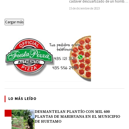
abandonadas
cadáver descuartizado de un hombre
fue descubierto en dos maletas
15 de diciembre de 2023
abandonadas en un…
Cargar más
LO MÁS LEÍDO
DESMANTELAN PLANTÍO CON MIL 600
1
PLANTAS DE MARIHUANA EN EL MUNICIPIO
DE HUETAMO