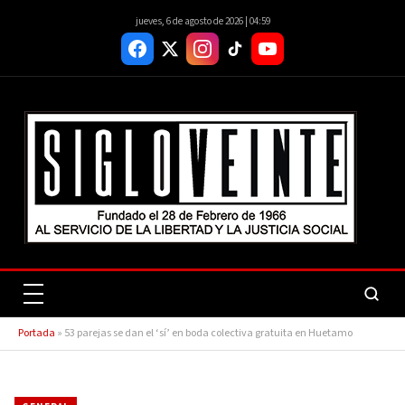
jueves, 6 de agosto de 2026 | 04:59
Portada
»
53 parejas se dan el ‘sí’ en boda colectiva gratuita en Huetamo