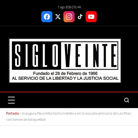
7 ago 2026 | 01:44
Portada
»
Inaugura Paco Villa techo metálico en la escuela primaria de Las Pilas
con torneo de básquetbol