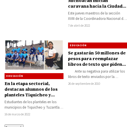
Michoacán inician
caravana hacia la Ciudad
de México
Este jueves maestros de la sección
XVIII de la Coordinadora Nacional de
Trabajadores de la Educación (CNTE),
7 de abril de 2022
iniciaron…
EDUCACIÓN
Se gastarán 50 millones de
pesos para reemplazar
libros de texto que piden
maestros de la CNTE
Ante su negativa para utilizar los
EDUCACIÓN
libros de texto enviados por la
Secretaría de Educación Pública
En la etapa sectorial,
26 de septiembre de 2010
(SEP),…
destacan alumnos de los
planteles Tiquicheo y
Tuzantla del Colegio de
Estudiantes de los planteles en los
Bachilleres y participarán
municipios de Tiquicheo y Tuzantla
en la 38 Jornada
pertenecientes al Colegio de
16 de marzo de 2022
Académica, Cultural,
Bachilleres, obtuvieron su…
Cívica y Deportiva