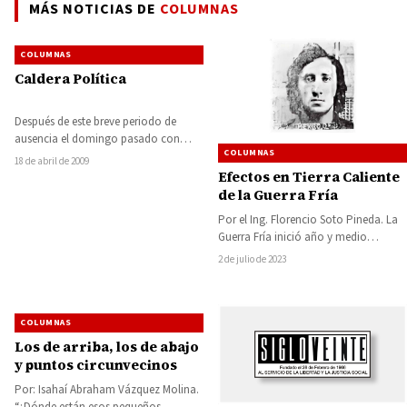
MÁS NOTICIAS DE
COLUMNAS
COLUMNAS
Caldera Política
Después de este breve periodo de
ausencia el domingo pasado con
COLUMNAS
motivo de las vacaciones anuales de
18 de abril de 2009
este…
Efectos en Tierra Caliente
de la Guerra Fría
Por el Ing. Florencio Soto Pineda. La
Guerra Fría inició año y medio
después de terminada la Segunda…
2 de julio de 2023
COLUMNAS
Los de arriba, los de abajo
y puntos circunvecinos
Por: Isahaí Abraham Vázquez Molina.