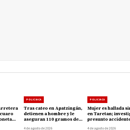
POLICIACA
POLICIACA
arretera
Tras cateo en Apatzingán,
Mujer es hallada si
ícuaro
detienen a hombre y le
en Taretan; invest
oneta
aseguran 110 gramos de
presunto accident
or
mariguana
cuatrimoto
4 de agosto de 2026
4 de agosto de 2026