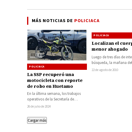
desaparece del l
MÁS NOTICIAS DE
POLICIACA
POLICIACA
Localizan el cuer
menor ahogado
Luego de tres días de int
búsqueda, la mañana de
POLICIACA
pasado campesinos de l
22 de agosto de 2010
La SSP recuperó una
comunidad de Angandi
motocicleta con reporte
de robo en Huetamo
En la última semana, los trabajos
operativos de la Secretaría de
Seguridad Pública (SSP) lograron la
26 de julio de 2024
recuperación de…
Cargar más