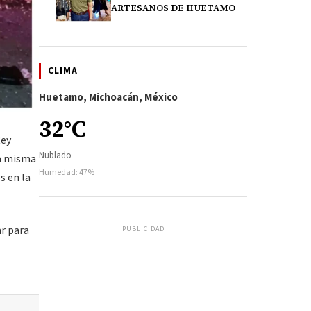
ARTESANOS DE HUETAMO
CLIMA
Huetamo, Michoacán, México
32°C
Rey
Nublado
la misma
Humedad: 47%
s en la
ar para
PUBLICIDAD