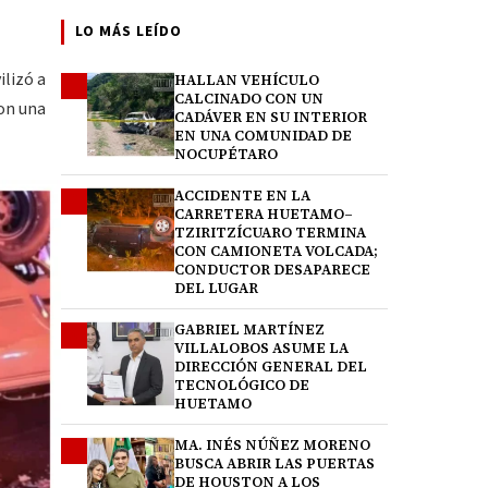
LO MÁS LEÍDO
ilizó a
HALLAN VEHÍCULO
1
CALCINADO CON UN
on una
CADÁVER EN SU INTERIOR
EN UNA COMUNIDAD DE
NOCUPÉTARO
ACCIDENTE EN LA
2
CARRETERA HUETAMO–
TZIRITZÍCUARO TERMINA
CON CAMIONETA VOLCADA;
CONDUCTOR DESAPARECE
DEL LUGAR
GABRIEL MARTÍNEZ
3
VILLALOBOS ASUME LA
DIRECCIÓN GENERAL DEL
TECNOLÓGICO DE
HUETAMO
MA. INÉS NÚÑEZ MORENO
4
BUSCA ABRIR LAS PUERTAS
DE HOUSTON A LOS