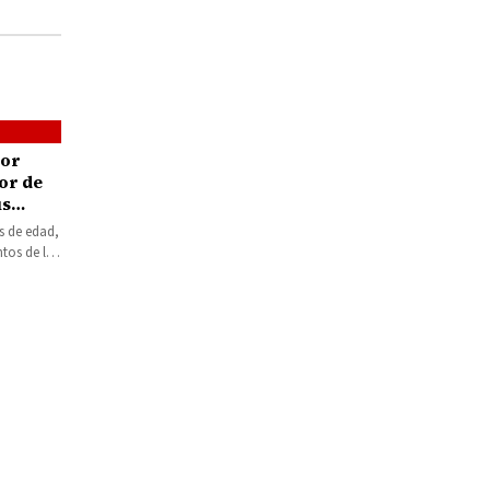
por
or de
us
s
s de edad,
tos de la
iva…