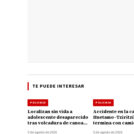
TE PUEDE INTERESAR
POLICIACA
POLICIACA
Localizan sin vida a
Accidente en la c
adolescente desaparecido
Huetamo–Tziritz
tras volcadura de canoa
termina con cami
en el Lago de Pátzcuaro
volcada; conduct
5 de agosto de 2026
5 de agosto de 2026