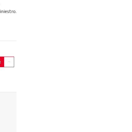
n
iniestro.
t