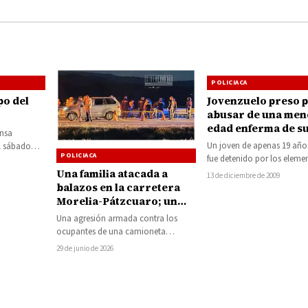
ugar
POLICIACA
po del
Jovenzuelo preso 
abusar de una men
edad enferma de s
ensa
facultades mentale
Un joven de apenas 19 año
l sábado
POLICIACA
fue detenido por los elemen
a
Policía Municipal Prevent
Una familia atacada a
co,…
13 de diciembre de 2009
balazos en la carretera
Morelia-Pátzcuaro; un
hombre murió y tres
Una agresión armada contra los
personas resultaron
ocupantes de una camioneta
heridas
registrada la noche del domingo
29 de junio de 2026
sobre la carretera Morelia-
Pátzcuaro…