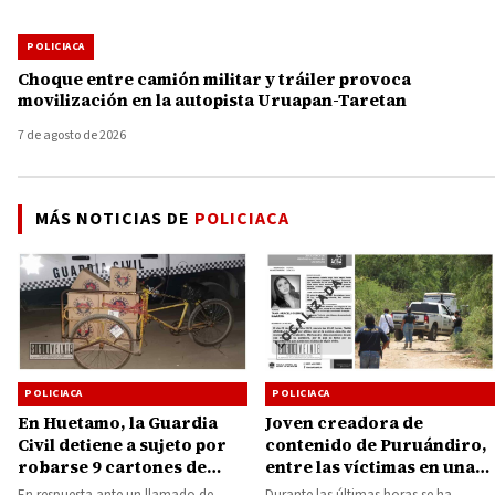
POLICIACA
Choque entre camión militar y tráiler provoca
movilización en la autopista Uruapan-Taretan
7 de agosto de 2026
MÁS NOTICIAS DE
POLICIACA
POLICIACA
POLICIACA
En Huetamo, la Guardia
Joven creadora de
Civil detiene a sujeto por
contenido de Puruándiro,
robarse 9 cartones de
entre las víctimas en una
cerveza
fosa clandestina en Villa
En respuesta ante un llamado de
Durante las últimas horas se ha