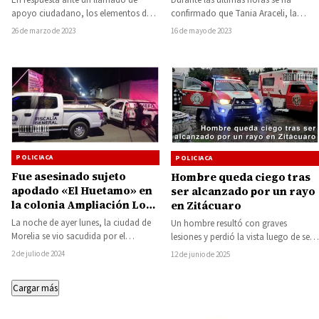
Morelos
apoyo ciudadano, los elementos de
confirmado que Tania Araceli, la
la Secretaría de Seguridad Pública
joven desaparecida desde hace más
26 de marzo de 2023
16 de mayo de 2023
(SSP), aseguraron…
de tres…
POLICIACA
POLICIACA
Fue asesinado sujeto
Hombre queda ciego tras
apodado «El Huetamo» en
ser alcanzado por un rayo
la colonia Ampliación Los
en Zitácuaro
Encinos de Morelia
La noche de ayer lunes, la ciudad de
Un hombre resultó con graves
Morelia se vio sacudida por el
lesiones y perdió la vista luego de ser
asesinato a balazos de…
alcanzado por un rayo mientras…
2 de julio de 2024
12 de junio de 2025
Cargar más