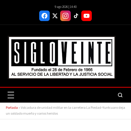
9 ago 2026 | 14:40
Portada
»
Volcadura de unidad militar en la carretera La Piedad–Yurécuaro deja
un soldado muerto y varios heridos