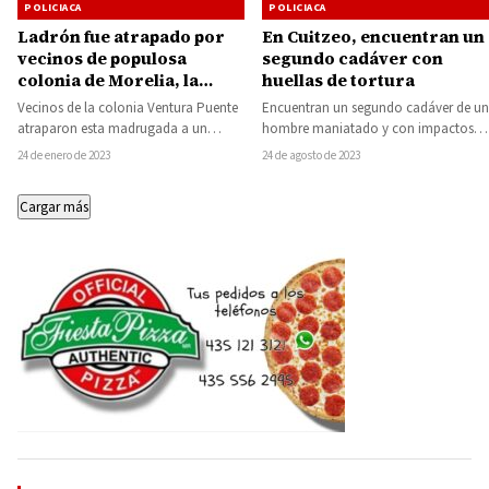
POLICIACA
POLICIACA
Ladrón fue atrapado por
En Cuitzeo, encuentran un
vecinos de populosa
segundo cadáver con
colonia de Morelia, la
huellas de tortura
policía municipal no se lo
Vecinos de la colonia Ventura Puente
Encuentran un segundo cadáver de un
quiso llevar
atraparon esta madrugada a un
hombre maniatado y con impactos
sujeto que había robado una
de bala entre la maleza de un…
24 de enero de 2023
24 de agosto de 2023
bicicleta, el…
Cargar más