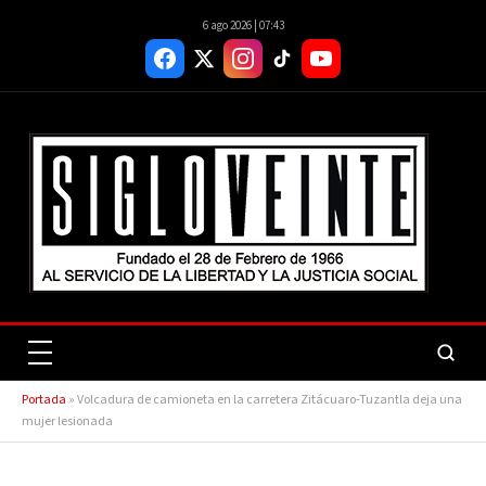
6 ago 2026 | 07:43
Portada
»
Volcadura de camioneta en la carretera Zitácuaro-Tuzantla deja una
mujer lesionada