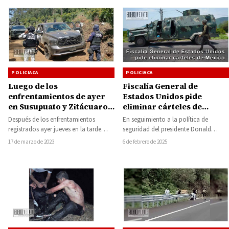
POLICIACA
POLICIACA
Luego de los
Fiscalía General de
enfrentamientos de ayer
Estados Unidos pide
en Susupuato y Zitácuaro,
eliminar cárteles de
fuerzas policiales
México
Después de los enfrentamientos
En seguimiento a la política de
aseguran vehículos de
registrados ayer jueves en la tarde
seguridad del presidente Donald
grupo delictivo
entre grupos delincuenciales
Trump, la Fiscalía General de Estados
17 de marzo de 2023
6 de febrero de 2025
antagónicos en la comunidad de…
Unidos emitió…