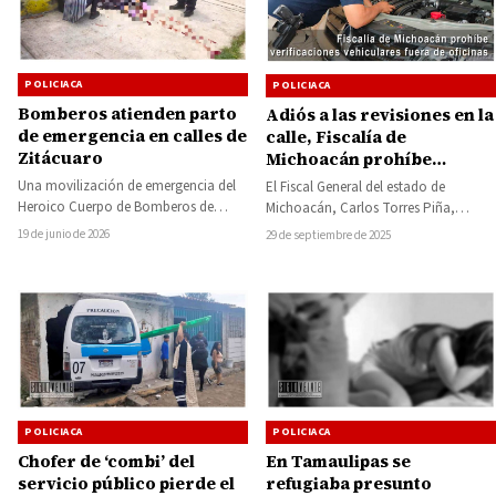
POLICIACA
POLICIACA
Bomberos atienden parto
Adiós a las revisiones en la
de emergencia en calles de
calle, Fiscalía de
Zitácuaro
Michoacán prohíbe
verificaciones vehiculares
Una movilización de emergencia del
El Fiscal General del estado de
fuera de oficinas
Heroico Cuerpo de Bomberos de
Michoacán, Carlos Torres Piña,
Zitácuaro permitió brindar asistencia
emitió la circular 7/2025, con la cual
19 de junio de 2026
29 de septiembre de 2025
a una mujer que…
se…
POLICIACA
POLICIACA
Chofer de ‘combi’ del
En Tamaulipas se
servicio público pierde el
refugiaba presunto