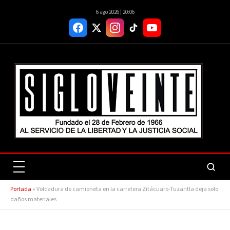
6 ago 2026 | 20:06
Portada
»
Volcadura de camioneta en la carretera Zitácuaro-Tuzantla deja solo
daños materiales