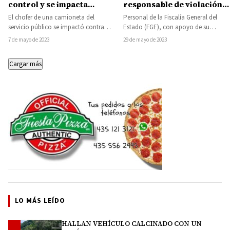
control y se impacta
responsable de violación
contra una vivienda
ocurrido en Huetamo, ya
El chofer de una camioneta del
Personal de la Fiscalía General del
fue detenido por la FGE
servicio público se impactó contra
Estado (FGE), con apoyo de su
una vivienda luego de que por
homóloga en el estado de
7 de mayo de 2023
29 de mayo de 2023
algún…
Tamaulipas,…
Cargar más
LO MÁS LEÍDO
HALLAN VEHÍCULO CALCINADO CON UN
1