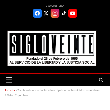
9 ago 2026 | 05:24
Portada
»
Tres hombres son declarados culpables por homicidio cometido en
2024 en Tiquicheo