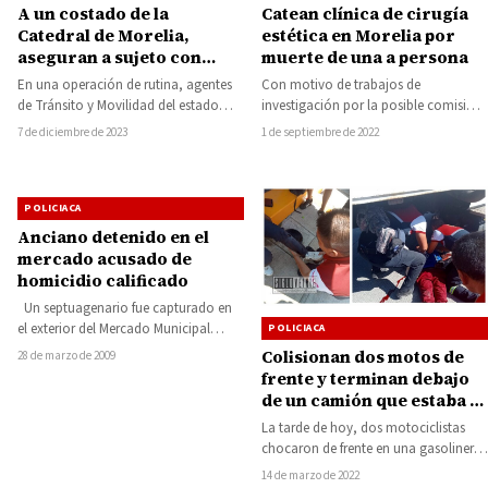
Catean clínica de cirugía
A un costado de la
estética en Morelia por
Catedral de Morelia,
muerte de una a persona
aseguran a sujeto con
motocicleta con placas
Con motivo de trabajos de
En una operación de rutina, agentes
robadas
investigación por la posible comisión
de Tránsito y Movilidad del estado
de hechos constitutivos de delito, la
han logrado la detección y
1 de septiembre de 2022
7 de diciembre de 2023
Fiscalía General…
aseguramiento…
POLICIACA
Anciano detenido en el
mercado acusado de
homicidio calificado
Un septuagenario fue capturado en
el exterior del Mercado Municipal
POLICIACA
“José Rentería Luviano”, de esta
Colisionan dos motos de
28 de marzo de 2009
ciudad, al…
frente y terminan debajo
de un camión que estaba a
punto de arrancar
La tarde de hoy, dos motociclistas
chocaron de frente en una gasolinería
localizada sobre la carretera federal
14 de marzo de 2022