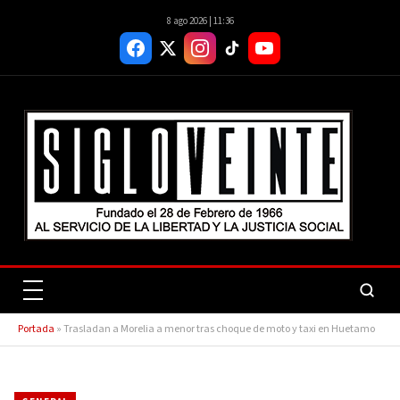
8 ago 2026 | 11:36
Portada
»
Trasladan a Morelia a menor tras choque de moto y taxi en Huetamo