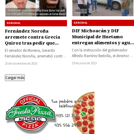
GENERAL
GENERAL
DIF Michoacán y DIF
Fernández Noroña
Municipal de Huetamo
arremete contra Grecia
entregan alimentos y agua
Quiroz tras pedir que
embotellada a
investiguen a morenistas
Con la instrucción del gobernador
El senador de Morena, Gerardo
comunidades de alta y muy
por asesinato de Carlos
Alfredo Ramírez Bedolla, el director
Fernández Noroña, arremetió contra
alta marginación
Manzo
general del Sistema DIF Michoacán,
Grecia Quiroz, esposa del exalcalde de
23 de junio de 2023
25 de noviembre de 2025
Óscar Celis Silva,…
Uruapan, Michoacán, Carlos…
Cargar más