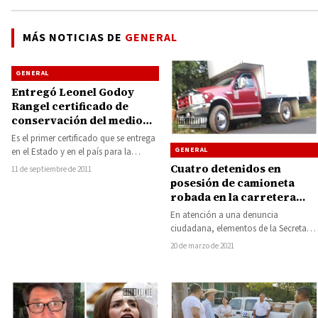
MÁS NOTICIAS DE
GENERAL
GENERAL
Entregó Leonel Godoy
Rangel certificado de
conservación del medio
ambiente a la comunidad
Es el primer certificado que se entrega
indígena de Tingambato
GENERAL
en el Estado y en el país para la
conservación de…
Cuatro detenidos en
11 de septiembre de 2011
posesión de camioneta
robada en la carretera
Tacámbaro a Villa Madero
En atención a una denuncia
ciudadana, elementos de la Secretaría
de Seguridad Pública (SSP),
20 de marzo de 2021
detuvieron a cuatro personas…