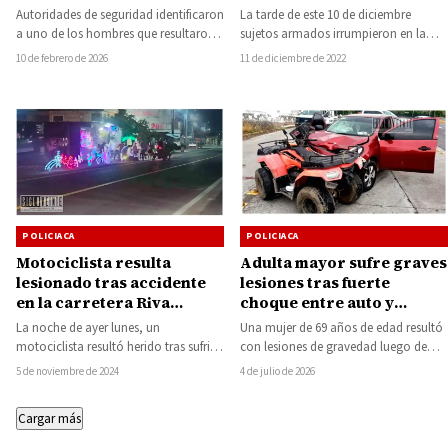
enfrentaron con escoltas
La tarde de este 10 de diciembre
Autoridades de seguridad identificaron
de un empresario
sujetos armados irrumpieron en la
a uno de los hombres que resultaron
comunidad de El Durazno, en la…
heridos por impactos de arma de
11 de diciembre de 2022
10 de febrero de 2026
fuego…
POLICIACA
POLICIACA
Motociclista resulta
Adulta mayor sufre graves
lesionado tras accidente
lesiones tras fuerte
en la carretera Riva
choque entre auto y
Palacio-Cutzamala, cerca
cuatrimoto en Apatzingán
La noche de ayer lunes, un
Una mujer de 69 años de edad resultó
del Rodeo San Miguel
motociclista resultó herido tras sufrir
con lesiones de gravedad luego de
una aparatosa caída mientras
verse involucrada en un…
5 de noviembre de 2024
4 de julio de 2026
conducía sobre la…
Cargar más