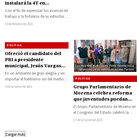
instalará la 4T en
Michoacán: Mario Delgado
Con el fin de supervisar los avances de
trabajo y la fortaleza de su estructura,
así como la…
13 de febrero de 2021
POLÍTICA
Ofreció el candidato del
PRI a presidente
municipal, Jesús Vargas
Bedolla, trabajar unidos
En un ambiente de gran alegría y sin
por Carácuaro
importar el fuertísimo sol del medio
POLÍTICA
día, Jesús Vargas Bedolla,…
Grupo Parlamentario de
2 de octubre de 2011
Morena celebra reforma
que juventudes puedan
acceder a cargos de
El Grupo Parlamentario de Morena en
representación desde los
el Congreso del Estado celebró la
18 años
reducción de edad para que las…
17 de octubre de 2025
Cargar más