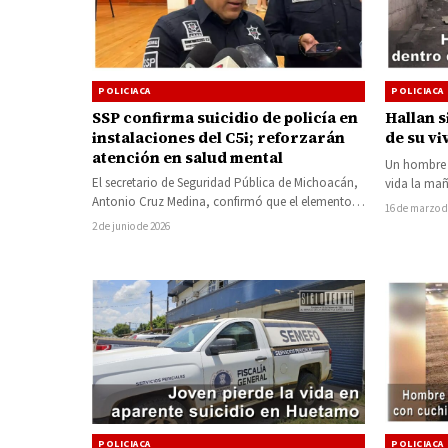
POLICIACA
POLICIACA
SSP confirma suicidio de policía en
Hallan 
instalaciones del C5i; reforzarán
de su v
atención en salud mental
Un hombre d
El secretario de Seguridad Pública de Michoacán,
vida la mañ
Antonio Cruz Medina, confirmó que el elemento
16 de marzo d
policial fallecido al interior del Centro…
2 de junio de 2026
POLICIACA
POLICIACA