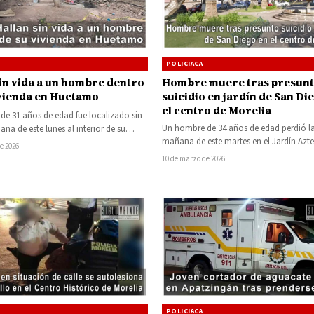
POLICIACA
sin vida a un hombre dentro
Hombre muere tras presun
ivienda en Huetamo
suicidio en jardín de San Di
el centro de Morelia
e 31 años de edad fue localizado sin
Un hombre de 34 años de edad perdió la
ana de este lunes al interior de su…
mañana de este martes en el Jardín Azte
e 2026
ubicado…
10 de marzo de 2026
POLICIACA