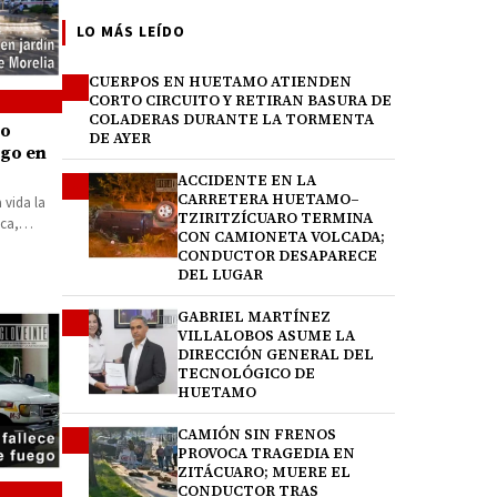
LO MÁS LEÍDO
CUERPOS EN HUETAMO ATIENDEN
1
CORTO CIRCUITO Y RETIRAN BASURA DE
COLADERAS DURANTE LA TORMENTA
to
DE AYER
ego en
ACCIDENTE EN LA
2
CARRETERA HUETAMO–
 vida la
TZIRITZÍCUARO TERMINA
ca,
CON CAMIONETA VOLCADA;
CONDUCTOR DESAPARECE
DEL LUGAR
GABRIEL MARTÍNEZ
3
VILLALOBOS ASUME LA
DIRECCIÓN GENERAL DEL
TECNOLÓGICO DE
HUETAMO
CAMIÓN SIN FRENOS
4
PROVOCA TRAGEDIA EN
ZITÁCUARO; MUERE EL
CONDUCTOR TRAS