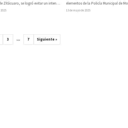
 Zitácuaro, se logró evitar un intento
elementos de la Policía Municipal de Mo
 la tarde…
cuando intentaba lanzarse…
 2025
13 de mayo de 2025
3
…
7
Siguiente »