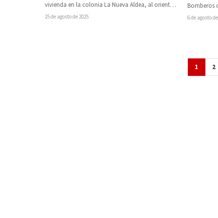
vivienda en la colonia La Nueva Aldea, al oriente
Bomberos de
de la…
de suicidio
25 de agosto de 2025
6 de agosto de
1
2