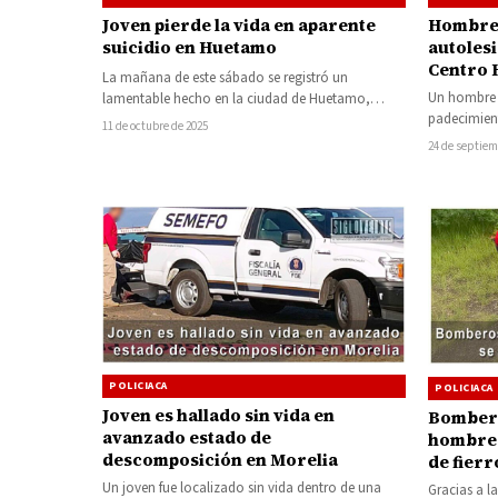
Joven pierde la vida en aparente
Hombre 
suicidio en Huetamo
autolesi
Centro 
La mañana de este sábado se registró un
Un hombre e
lamentable hecho en la ciudad de Huetamo,
padecimien
donde un joven de aproximadamente…
11 de octubre de 2025
con un cuc
24 de septiem
POLICIACA
POLICIACA
Joven es hallado sin vida en
Bombero
avanzado estado de
hombre 
descomposición en Morelia
de fierr
Un joven fue localizado sin vida dentro de una
Gracias a l