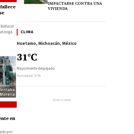
IMPACTARSE CONTRA UNA
fallece
VIVIENDA
se
 Baltazar
CLIMA
patzingán
Huetamo, Michoacán, México
31°C
Mayormente despejado
Humedad: 57%
PUBLICIDAD
ente en
tada por