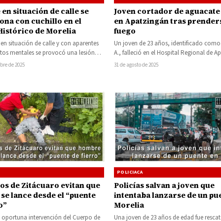
en situación de calle se
Joven cortador de aguacate 
ona con cuchillo en el
en Apatzingán tras prender
Histórico de Morelia
fuego
n situación de calle y con aparentes
Un joven de 23 años, identificado como
tos mentales se provocó una lesión
A., falleció en el Hospital Regional de A
hillo que tomó…
a causa de las…
bre de 2025
31 de agosto de 2025
POLICIACA
s de Zitácuaro evitan que
Policías salvan a joven que
se lance desde el “puente
intentaba lanzarse de un pu
o”
Morelia
a oportuna intervención del Cuerpo de
Una joven de 23 años de edad fue resca