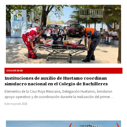
SEGURIDAD
Instituciones de auxilio de Huetamo coordinan
simulacro nacional en el Colegio de Bachilleres
Elementos de la Cruz Roja Mexicana, Delegación Huetamo, brindaron
apoyo operativo y de coordinación durante la realización del primer
Simulacro…
6 de mayo de 2026