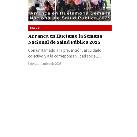
SALUD
Arranca en Huetamo la Semana
Nacional de Salud Pública 2025
Con un llamado a la prevención, al cuidado
colectivo y a la corresponsabilidad social,
autoridades de salud estatales, municipales y…
8 de septiembre de 2025