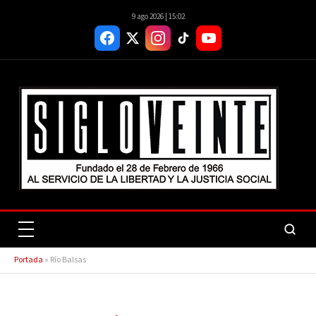
9 ago 2026 | 15:02
Portada
»
Río Balsas