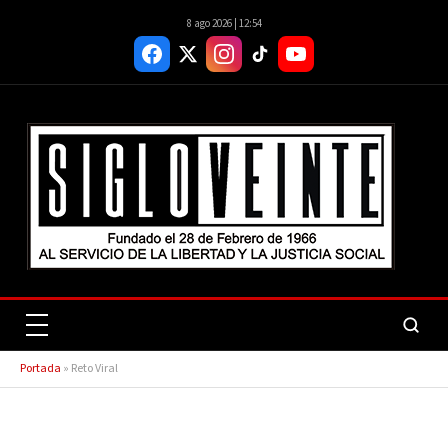
8 ago 2026 | 12:54
Portada
»
Reto Viral