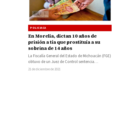
POLICIACA
En Morelia, dictan 10 años de
prisión a tía que prostituía a su
sobrina de 14 años
La Fiscalía General del Estado de Michoacán (FGE)
obtuvo de un Juez de Control sentencia
condenatoria de 10 años de…
21 de diciembre de 2021