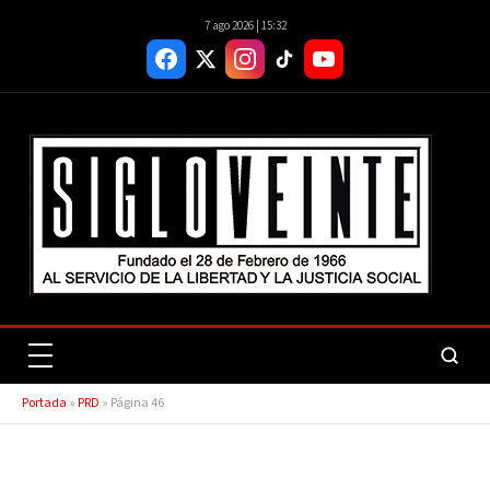
7 ago 2026 | 15:32
Portada
»
PRD
»
Página 46