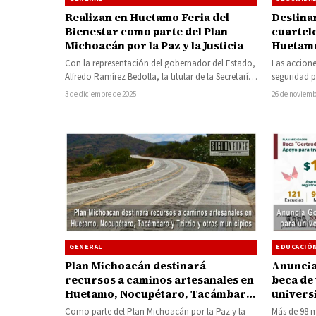
Realizan en Huetamo Feria del
Destina
Bienestar como parte del Plan
cuartele
Michoacán por la Paz y la Justicia
Huetamo
Con la representación del gobernador del Estado,
Las accione
Alfredo Ramírez Bedolla, la titular de la Secretaría
seguridad p
del Bienestar (Sedebi), Andrea Serna…
la Paz y la
3 de diciembre de 2025
26 de noviemb
GENERAL
EDUCACIÓ
Plan Michoacán destinará
Anuncia
recursos a caminos artesanales en
beca de
Huetamo, Nocupétaro, Tacámbaro
univers
y Tzitzio y otros municipios
Michoa
Como parte del Plan Michoacán por la Paz y la
Más de 98 mi