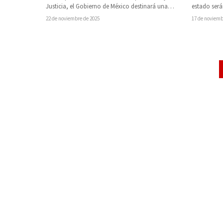
Justicia, el Gobierno de México destinará una
estado será
inversión superior a…
Bocanegra
22 de noviembre de 2025
17 de noviemb