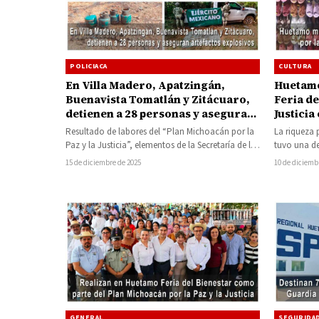
POLICIACA
CULTURA
En Villa Madero, Apatzingán,
Huetamo
Buenavista Tomatlán y Zitácuaro,
Feria de
detienen a 28 personas y aseguran
Justicia
artefactos explosivos
Resultado de labores del “Plan Michoacán por la
La riqueza 
Paz y la Justicia”, elementos de la Secretaría de la
tuvo una de
Defensa Nacional…
de Comerci
15 de diciembre de 2025
10 de diciemb
GENERAL
SEGURIDA