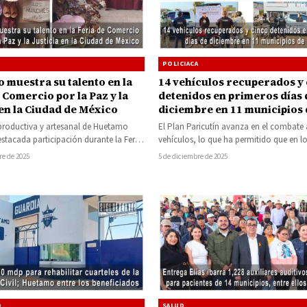
POLICIACA
 muestra su talento en la
14 vehículos recuperados y
 Comercio por la Paz y la
detenidos en primeros días 
 en la Ciudad de México
diciembre en 11 municipios 
Michoacán
productiva y artesanal de Huetamo
El Plan Paricutín avanza en el combate 
stacada participación durante la Feria
vehículos, lo que ha permitido que en l
o por la Paz y…
primeros días…
re de 2025
5 de diciembre de 2025
D
SALUD