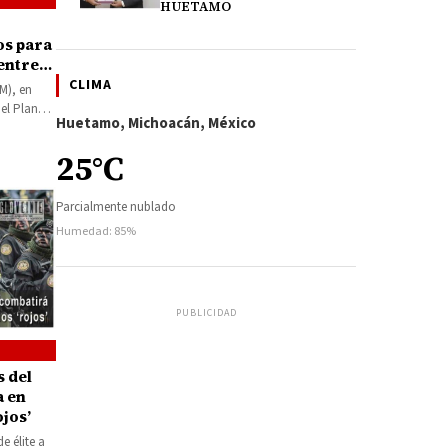
HUETAMO
os para
entre
CLIMA
M), en
del Plan
Huetamo, Michoacán, México
25°C
Parcialmente nublado
Humedad: 85%
PUBLICIDAD
 del
a en
jos’
e élite a