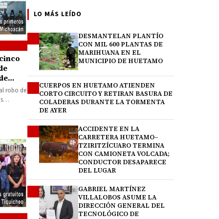
LO MÁS LEÍDO
DESMANTELAN PLANTÍO
1
CON MIL 600 PLANTAS DE
MARIHUANA EN EL
 cinco
MUNICIPIO DE HUETAMO
de
de
CUERPOS EN HUETAMO ATIENDEN
2
al robo de
CORTO CIRCUITO Y RETIRAN BASURA DE
os
COLADERAS DURANTE LA TORMENTA
DE AYER
ACCIDENTE EN LA
3
CARRETERA HUETAMO–
TZIRITZÍCUARO TERMINA
CON CAMIONETA VOLCADA;
CONDUCTOR DESAPARECE
DEL LUGAR
GABRIEL MARTÍNEZ
4
VILLALOBOS ASUME LA
DIRECCIÓN GENERAL DEL
TECNOLÓGICO DE