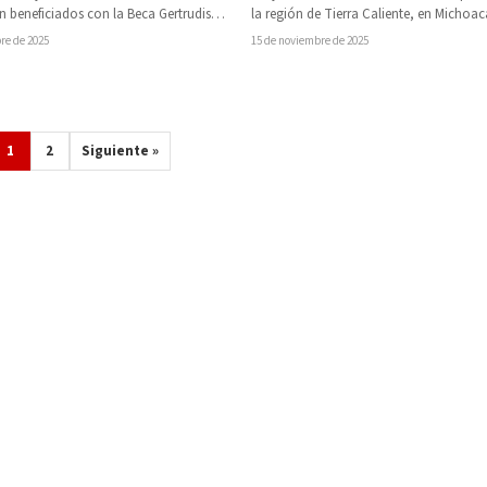
n beneficiados con la Beca Gertrudis
la región de Tierra Caliente, en Michoa
, un apoyo económico…
del Plan Michoacán.…
re de 2025
15 de noviembre de 2025
1
2
Siguiente »