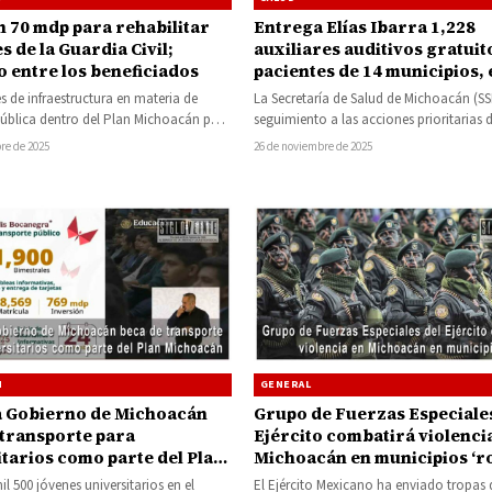
n 70 mdp para rehabilitar
Entrega Elías Ibarra 1,228
s de la Guardia Civil;
auxiliares auditivos gratuit
 entre los beneficiados
pacientes de 14 municipios, 
ellos Tiquicheo
s de infraestructura en materia de
La Secretaría de Salud de Michoacán (SS
ública dentro del Plan Michoacán por
seguimiento a las acciones prioritarias 
 Justicia, incluyen…
Michoacán por la Paz y…
re de 2025
26 de noviembre de 2025
N
GENERAL
 Gobierno de Michoacán
Grupo de Fuerzas Especiales
 transporte para
Ejército combatirá violenci
itarios como parte del Plan
Michoacán en municipios ‘ro
cán
l 500 jóvenes universitarios en el
El Ejército Mexicano ha enviado tropas d