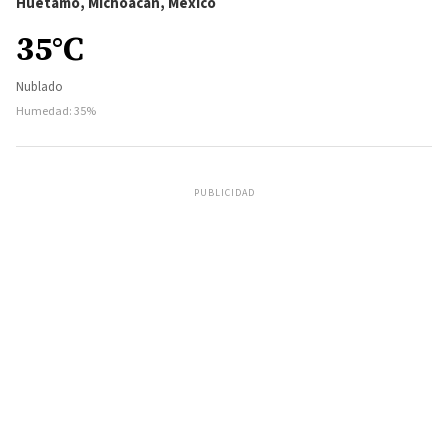
Huetamo, Michoacán, México
35°C
Nublado
Humedad: 35%
PUBLICIDAD