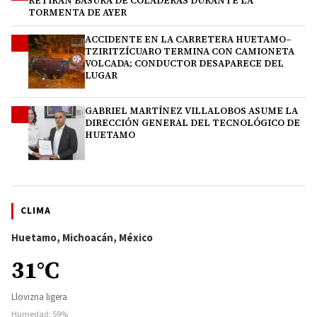
RETIRAN BASURA DE COLADERAS DURANTE LA
TORMENTA DE AYER
ACCIDENTE EN LA CARRETERA HUETAMO–
3
TZIRITZÍCUARO TERMINA CON CAMIONETA
VOLCADA; CONDUCTOR DESAPARECE DEL
LUGAR
GABRIEL MARTÍNEZ VILLALOBOS ASUME LA
4
DIRECCIÓN GENERAL DEL TECNOLÓGICO DE
HUETAMO
CLIMA
Huetamo, Michoacán, México
31°C
Llovizna ligera
Humedad: 59%