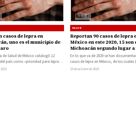
SALUD
n casos de lepra en
Reportan 90 casos de lepra 
án, uno es el municipio de
México en este 2020, 15 son 
taro
Michoacán segundo lugar a 
nacional
ía de Salud de México catalogó 12
En lo que va de 2020 se han documenta
del país como «prioridad para lepra»
casos de lepra en México, de los cuales
 alta presencia…
 2023
25 de octubre de 2020