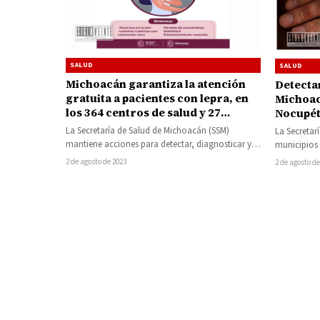
SALUD
SALUD
Michoacán garantiza la atención
Detecta
gratuita a pacientes con lepra, en
Michoac
los 364 centros de salud y 27
Nocupé
hospitales de la Secretaría de Salud
La Secretaría de Salud de Michoacán (SSM)
La Secretar
mantiene acciones para detectar, diagnosticar y
municipios 
atender sin costo a pacientes con lepra…
debido a la
2 de agosto de 2023
2 de agosto de