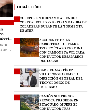
LO MÁS LEÍDO
CUERPOS EN HUETAMO ATIENDEN
1
CORTO CIRCUITO Y RETIRAN BASURA DE
COLADERAS DURANTE LA TORMENTA
en
DE AYER
en
nivel
ACCIDENTE EN LA
2
CARRETERA HUETAMO–
do 90
TZIRITZÍCUARO TERMINA
 19 son…
CON CAMIONETA VOLCADA;
CONDUCTOR DESAPARECE
DEL LUGAR
GABRIEL MARTÍNEZ
3
VILLALOBOS ASUME LA
DIRECCIÓN GENERAL DEL
TECNOLÓGICO DE
HUETAMO
CAMIÓN SIN FRENOS
4
PROVOCA TRAGEDIA EN
ZITÁCUARO; MUERE EL
CONDUCTOR TRAS