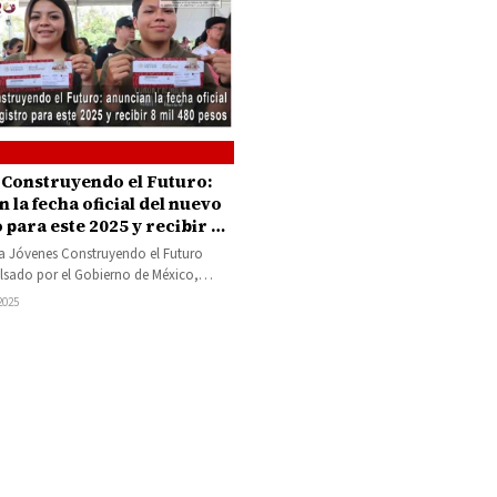
 Construyendo el Futuro:
 la fecha oficial del nuevo
 para este 2025 y recibir 8
pesos
a Jóvenes Construyendo el Futuro
lsado por el Gobierno de México,
a nueva fecha de registro para…
 2025