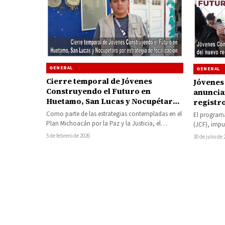
GENERAL
GENERAL
Cierre temporal de Jóvenes
Jóvenes
Construyendo el Futuro en
anuncian
Huetamo, San Lucas y Nocupétaro
registro
por estrategia de focalización
mil 480 
Como parte de las estrategias contempladas en el
El program
Plan Michoacán por la Paz y la Justicia, el
(JCF), impu
programa federal Jóvenes…
anunció un
5 de febrero de 2026
30 de julio de