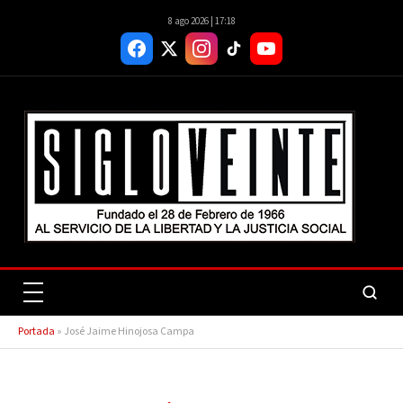
8 ago 2026 | 17:18
Portada
»
José Jaime Hinojosa Campa