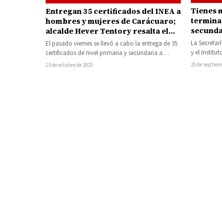
Tienes 
Entregan 35 certificados del INEA a
terminas
hombres y mujeres de Carácuaro;
secunda
alcalde Hever Tentory resalta el
program
valor del esfuerzo educativo
La Secretar
El pasado viernes se llevó a cabo la entrega de 35
Bienest
y el Instit
certificados de nivel primaria y secundaria a
Adultos (I
hombres y…
25 de septiem
13 de octubre de 2025