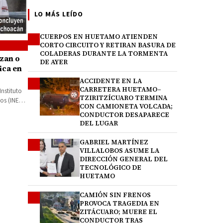
LO MÁS LEÍDO
CUERPOS EN HUETAMO ATIENDEN
1
CORTO CIRCUITO Y RETIRAN BASURA DE
COLADERAS DURANTE LA TORMENTA
zan o
DE AYER
ica en
ACCIDENTE EN LA
2
CARRETERA HUETAMO–
nstituto
TZIRITZÍCUARO TERMINA
os (INEA)
CON CAMIONETA VOLCADA;
CONDUCTOR DESAPARECE
DEL LUGAR
GABRIEL MARTÍNEZ
3
VILLALOBOS ASUME LA
DIRECCIÓN GENERAL DEL
TECNOLÓGICO DE
HUETAMO
CAMIÓN SIN FRENOS
4
PROVOCA TRAGEDIA EN
ZITÁCUARO; MUERE EL
CONDUCTOR TRAS