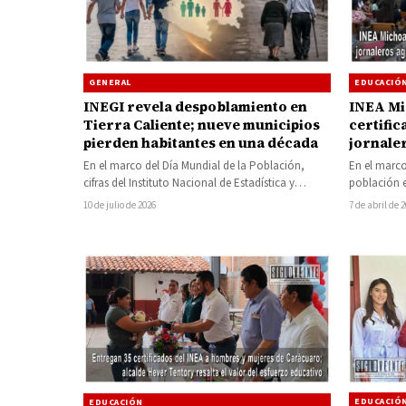
GENERAL
EDUCACIÓ
INEGI revela despoblamiento en
INEA Mi
Tierra Caliente; nueve municipios
certific
pierden habitantes en una década
jornale
San Jer
En el marco del Día Mundial de la Población,
En el marco
cifras del Instituto Nacional de Estadística y
población e
Geografía (INEGI) muestran un…
Instituto 
10 de julio de 2026
7 de abril de 
EDUCACIÓ
EDUCACIÓN