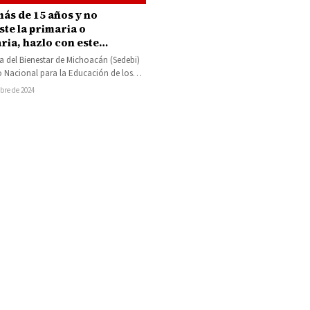
más de 15 años y no
te la primaria o
ria, hazlo con este
a de la Secretaría del
ía del Bienestar de Michoacán (Sedebi)
ar
uto Nacional para la Educación de los
NEA) han entregado…
bre de 2024