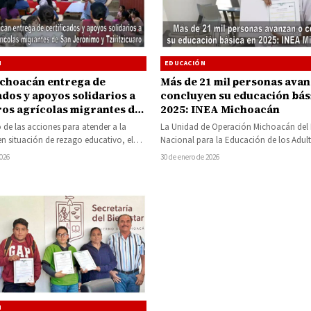
N
EDUCACIÓN
choacán entrega de
Más de 21 mil personas avan
ados y apoyos solidarios a
concluyen su educación bás
ros agrícolas migrantes de
2025: INEA Michoacán
ónimo y Tziritzícuaro
 de las acciones para atender a la
La Unidad de Operación Michoacán del I
n situación de rezago educativo, el
Nacional para la Educación de los Adult
Nacional para…
destacó a nivel nacional al…
2026
30 de enero de 2026
N