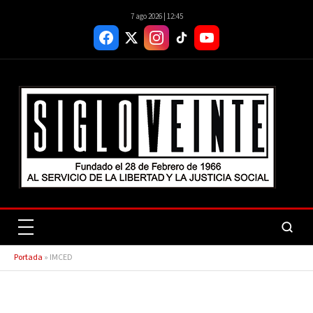
7 ago 2026 | 12:45
Portada
»
IMCED