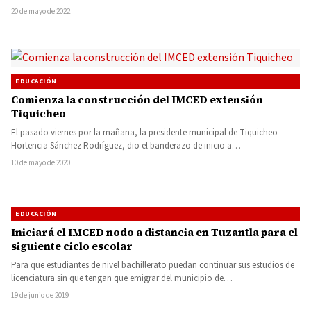
entrega…
20 de mayo de 2022
EDUCACIÓN
Comienza la construcción del IMCED extensión
Tiquicheo
El pasado viernes por la mañana, la presidente municipal de Tiquicheo
Hortencia Sánchez Rodríguez, dio el banderazo de inicio a…
10 de mayo de 2020
EDUCACIÓN
Iniciará el IMCED nodo a distancia en Tuzantla para el
siguiente ciclo escolar
Para que estudiantes de nivel bachillerato puedan continuar sus estudios de
licenciatura sin que tengan que emigrar del municipio de…
19 de junio de 2019