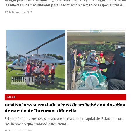
las nuevas subespecialidades para la formación de médicos especialistas en
el…
12 de febrero de 2022
SALUD
Realiza la SSM traslado aéreo de un bebé con dos días
de nacido de Huetamo a Morelia
Esta mañana de viernes, se realizó el traslado a la capital del Estado de un
recién nacido que presentó dificultades…